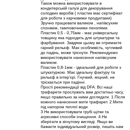
Також можна використовувати в
кондитерській галузі для декорування
солодких виробів ( пластик має сертифікат
для роботи з харчовими продуктами)
Зручно працювати валиком , напівсухим
спонжем, тамповочними пензлями.
Пластик 0,5 - 0,75мм - має універсальну
товщину яка підходить для штукатурки та
фарбування. Завдяки цьому ви отримаєте
гарний рельєф. Має особливість, чутливий
до падінь, може тріснути. Рекомендуємо
використовувати нанесення напівсухим
валиком.
Пластик 0,8-1мм - ідеальний для роботи з
штукатуркою. Має ідеальну фактуру та
рельєф в інтерʼєрі. Гнучкий, міцний, не
тріскається при падінні.
Прості рекомендації від DFA: Всі наші
трафарети прослужать вам достатньо часу,
якщо правильно за ними доглядати. 1.Після
кожного нанесення мити трафарет. 2.Мити
під напором теплої води.
3.Не використовувати грубі щітки та
агресивні способи очищення. 4.Не
зберігати в зігнутому вигляді. Якщо ви
бажаєте індивідуальний розмір, пишіть нам