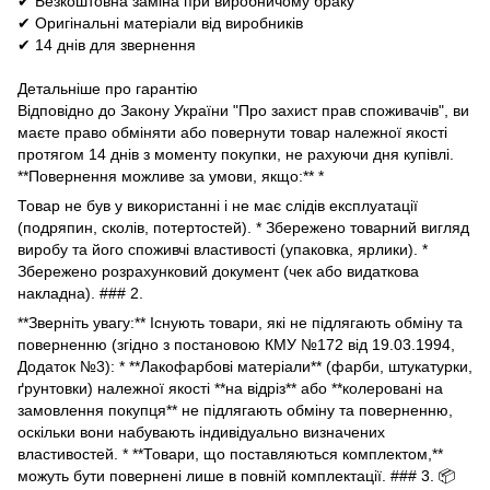
✔ Безкоштовна заміна при виробничому браку
✔ Оригінальні матеріали від виробників
✔ 14 днів для звернення
Детальніше про гарантію
Відповідно до Закону України "Про захист прав споживачів", ви
маєте право обміняти або повернути товар належної якості
протягом 14 днів з моменту покупки, не рахуючи дня купівлі.
**Повернення можливе за умови, якщо:** *
Товар не був у використанні і не має слідів експлуатації
(подряпин, сколів, потертостей). * Збережено товарний вигляд
виробу та його споживчі властивості (упаковка, ярлики). *
Збережено розрахунковий документ (чек або видаткова
накладна). ### 2.
**Зверніть увагу:** Існують товари, які не підлягають обміну та
поверненню (згідно з постановою КМУ №172 від 19.03.1994,
Додаток №3): * **Лакофарбові матеріали** (фарби, штукатурки,
ґрунтовки) належної якості **на відріз** або **колеровані на
замовлення покупця** не підлягають обміну та поверненню,
оскільки вони набувають індивідуально визначених
властивостей. * **Товари, що поставляються комплектом,**
можуть бути повернені лише в повній комплектації. ### 3. 📦