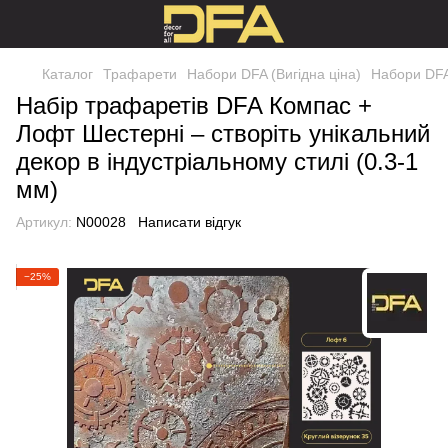
Каталог
Трафарети
Набори DFA (Вигідна ціна)
Набори DFA
Набір трафаретів DFA Компас +
Лофт Шестерні – створіть унікальний
декор в індустріальному стилі (0.3-1
мм)
Артикул:
N00028
Написати відгук
−25%