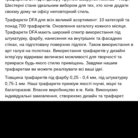
Шестерні стане ідеальним вибором для тих, хто хоче додати
своєму дому чи офісу неповторний стиль.
Трафарети DFA для всіх великий асортимент: 10 категорій та
понад 700 трафаретів. Оновлення каталогу кожного місяця.
Трафарети DFA мають широкий спектр використання під
штукатурку, фарбу, нанесення на внутрішніх та фасадних
стінах, на підготовану поверхню підлоги. Також використання в
арт галузі на полотнах. Використання трафаретів у дизайні
інтер'єру відкриває величезні можливості для творчості та
прикраси будь-якого стилю приміщень. Завдяки нашим
трафаретам ви можете реалізувати всі ваші ідеї.
Товщина трафаретів під фарбу 0,25 - 0,4 мм, під штукатурку
0,75-1 мм. Наші трафарети преміум якості гнучкі, міцні та
багаторазові. Власне виробництво в м. Київ. Виконуємо
індивідуальні замовлення, створюємо дизайн та трафарет.