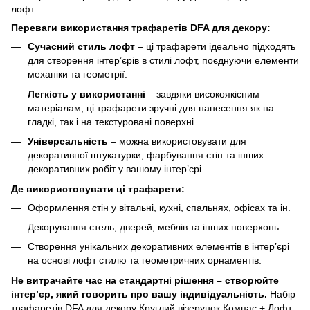
лофт.
Переваги використання трафаретів DFA для декору:
Сучасний стиль лофт
– ці трафарети ідеально підходять
для створення інтер’єрів в стилі лофт, поєднуючи елементи
механіки та геометрії.
Легкість у використанні
– завдяки високоякісним
матеріалам, ці трафарети зручні для нанесення як на
гладкі, так і на текстуровані поверхні.
Універсальність
– можна використовувати для
декоративної штукатурки, фарбування стін та інших
декоративних робіт у вашому інтер’єрі.
Де використовувати ці трафарети:
Оформлення стін у вітальні, кухні, спальнях, офісах та ін.
Декорування стель, дверей, меблів та інших поверхонь.
Створення унікальних декоративних елементів в інтер’єрі
на основі лофт стилю та геометричних орнаментів.
Не витрачайте час на стандартні рішення – створюйте
інтер’єр, який говорить про вашу індивідуальність.
Набір
трафаретів DFA для декору Круглий візерунок Компас + Лофт