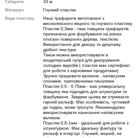
Габарити
10 м
Матеріал
Гнучкий пластик
Види пластику
Наші трафарети виготовлені з
високоякісного міцного та гнучкого пластику.
Пластик 0,3мм - така товщина трафаретів
призначена для фарбування на різних
плоских поверхнях дерева, текстилю.
Використання для декору та декупажу
дрібної текстури.
Також можна використовувати в
кондитерській галузі для декорування
солодких виробів ( пластик має сертифікат
для роботи з харчовими продуктами)
Зручно працювати валиком , напівсухим
спонжем, тамповочними пензлями.
Пластик 0,5 - 0,75мм - має універсальну
товщину яка підходить для штукатурки та
фарбування. Завдяки цьому ви отримаєте
гарний рельєф. Має особливість, чутливий
до падінь, може тріснути. Рекомендуємо
використовувати нанесення напівсухим
валиком.
Пластик 0,8-1мм - ідеальний для роботи з
штукатуркою. Має ідеальну фактуру та
рельєф в інтерʼєрі. Гнучкий, міцний, не