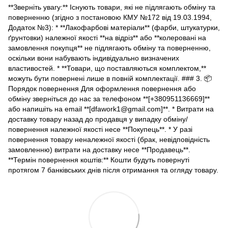
**Зверніть увагу:** Існують товари, які не підлягають обміну та
поверненню (згідно з постановою КМУ №172 від 19.03.1994,
Додаток №3): * **Лакофарбові матеріали** (фарби, штукатурки,
ґрунтовки) належної якості **на відріз** або **колеровані на
замовлення покупця** не підлягають обміну та поверненню,
оскільки вони набувають індивідуально визначених
властивостей. * **Товари, що поставляються комплектом,**
можуть бути повернені лише в повній комплектації. ### 3. 📦
Порядок повернення Для оформлення повернення або
обміну зверніться до нас за телефоном **[+380951136669]**
або напишіть на email **[dfawork1@gmail.com]**. * Витрати на
доставку товару назад до продавця у випадку обміну/
повернення належної якості несе **Покупець**. * У разі
повернення товару неналежної якості (брак, невідповідність
замовленню) витрати на доставку несе **Продавець**.
**Термін повернення коштів:** Кошти будуть повернуті
протягом 7 банківських днів після отримання та огляду товару.