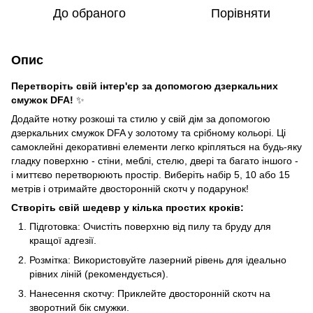
До обраного
Порівняти
Опис
Перетворіть свій інтер'єр за допомогою дзеркальних
смужок DFA!
✨
Додайте нотку розкоші та стилю у свій дім за допомогою
дзеркальних смужок DFA у золотому та срібному кольорі. Ці
самоклейні декоративні елементи легко кріпляться на будь-яку
гладку поверхню - стіни, меблі, стелю, двері та багато іншого -
і миттєво перетворюють простір. Виберіть набір 5, 10 або 15
метрів і отримайте двосторонній скотч у подарунок!
Створіть свій шедевр у кілька простих кроків:
Підготовка: Очистіть поверхню від пилу та бруду для
кращої адгезії.
Розмітка: Використовуйте лазерний рівень для ідеально
рівних ліній (рекомендується).
Нанесення скотчу: Приклейте двосторонній скотч на
зворотний бік смужки.