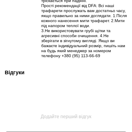
тріскається при падінні.
Прості рекомендації від DFA: Всі наші
трафарети прослужать вам достатньо часу,
якщо правильно за ними доглядати. 1.Після
кожного нанесення мити трафарет. 2.Мити
під напором теплої води.
3.Не використовувати грубі щітки та
агресивні способи очищення. 4.Не
зберігати в зігнутому вигляді. Якщо ви
бажаєте індивідуальний розмір, пишіть нам
на будь який менеджер за номером
телефону +380 (95) 113-66-69
Відгуки
Додайте перший відгук