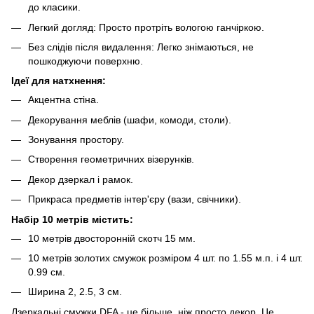
до класики.
Легкий догляд: Просто протріть вологою ганчіркою.
Без слідів після видалення: Легко знімаються, не
пошкоджуючи поверхню.
Ідеї для натхнення:
Акцентна стіна.
Декорування меблів (шафи, комоди, столи).
Зонування простору.
Створення геометричних візерунків.
Декор дзеркал і рамок.
Прикраса предметів інтер'єру (вази, свічники).
Набір 10 метрів містить:
10 метрів двосторонній скотч 15 мм.
10 метрів золотих смужок розміром 4 шт. по 1.55 м.п. і 4 шт.
0.99 см.
Ширина 2, 2.5, 3 см.
Дзеркальні смужки DFA - це більше, ніж просто декор. Це