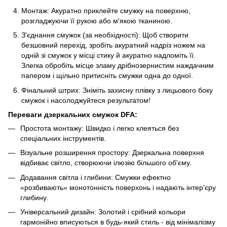
Монтаж: Акуратно приклейте смужку на поверхню,
розгладжуючи її рукою або м'якою тканиною.
З'єднання смужок (за необхідності): Щоб створити
безшовний перехід, зробіть акуратний надріз ножем на
одній зі смужок у місці стику й акуратно надломіть її.
Злегка обробіть місце зламу дрібнозернистим наждачним
папером і щільно притисніть смужки одна до одної.
Фінальний штрих: Зніміть захисну плівку з лицьового боку
смужок і насолоджуйтеся результатом!
Переваги дзеркальних смужок DFA:
Простота монтажу: Швидко і легко клеяться без
спеціальних інструментів.
Візуальне розширення простору: Дзеркальна поверхня
відбиває світло, створюючи ілюзію більшого об'єму.
Додавання світла і глибини: Смужки ефектно
«розбивають» монотонність поверхонь і надають інтер'єру
глибину.
Універсальний дизайн: Золотий і срібний кольори
гармонійно вписуються в будь-який стиль - від мінімалізму