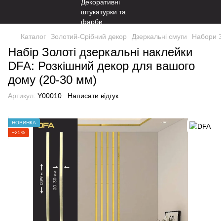
Каталог
Золотий-Срібний декор
Дзеркальні смуги
Набори З
Набір Золоті дзеркальні наклейки
DFA: Розкішний декор для вашого
дому (20-30 мм)
Артикул:
Y00010
Написати відгук
НОВИНКА
−25%